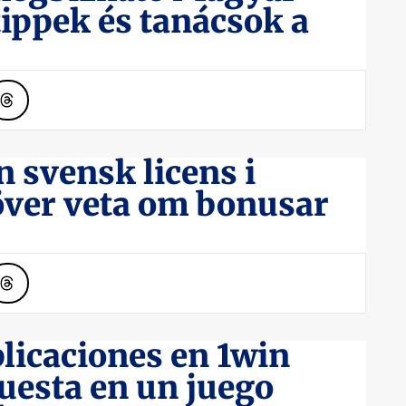
tippek és tanácsok a
n svensk licens i
över veta om bonusar
licaciones en 1win
uesta en un juego