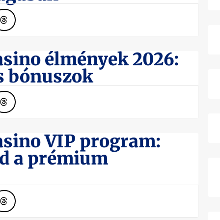
asino élmények 2026:
és bónuszok
asino VIP program:
ed a prémium