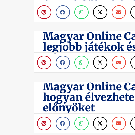
Magyar Online C
legjobb játékok 
Magyar Online C
hogyan élvezhet
előnyöket