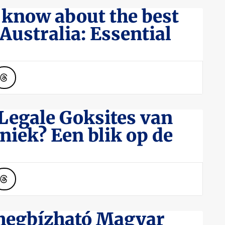
 know about the best
 Australia: Essential
Legale Goksites van
niek? Een blik op de
megbízható Magyar