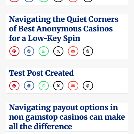
Navigating the Quiet Corners
of Best Anonymous Casinos
for a Low-Key Spin
Test Post Created
Navigating payout options in
non gamstop casinos can make
all the difference