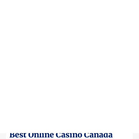
Schweiz 2026: Beliebte
Casino-Spiele und die besten
Promotions für neue Spieler
Casas de Apostas Portugal
mobile: jogue a qualquer hora
com as melhores promoções
de
Best Online Casino Canada
2026 features: why fast