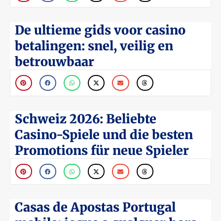
De ultieme gids voor casino
betalingen: snel, veilig en
betrouwbaar
Schweiz 2026: Beliebte
Casino-Spiele und die besten
Promotions für neue Spieler
Casas de Apostas Portugal
mobile: jogue a qualquer hora