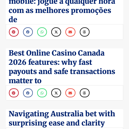
com as melhores promoções
de
Best Online Casino Canada
2026 features: why fast
payouts and safe transactions
matter to
Navigating Australia bet with
surprising ease and clarity