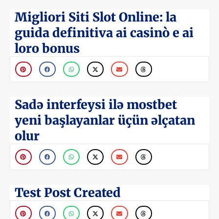
Migliori Siti Slot Online: la
guida definitiva ai casinò e ai
loro bonus
Sadə interfeysi ilə mostbet
yeni başlayanlar üçün əlçatan
olur
Test Post Created