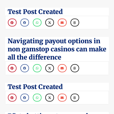
Test Post Created
Navigating payout options in
non gamstop casinos can make
all the difference
Test Post Created
Bästa betting utan svensk