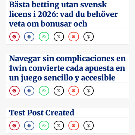
Fast withdrawal casinos
Canada: choosing the best
payment methods for quick
cashouts
Instant payouts made easy:
Fast Withdrawal Casino’s top
payment methods for UK
players
Best Online Pokies Australia: