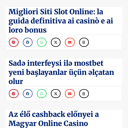
your ultimate guide to fast
withdrawals and reliable
payouts
Play anytime, anywhere with
PayID Pokies Australia: the
ultimate mobile gaming
experience
Diving into real money pokies: