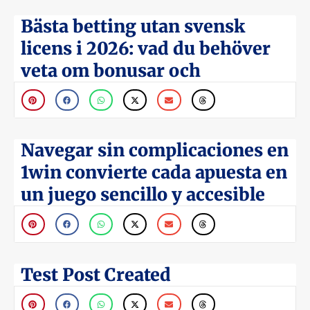
Bästa betting utan svensk
licens i 2026: vad du behöver
veta om bonusar och
Navegar sin complicaciones en
1win convierte cada apuesta en
un juego sencillo y accesible
Test Post Created