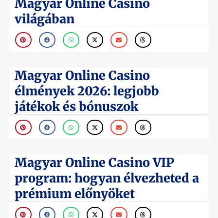
világában
Magyar Online Casino
élmények 2026: legjobb
játékok és bónuszok
Magyar Online Casino VIP
program: hogyan élvezheted a
prémium előnyöket