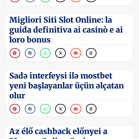
Migliori Siti Slot Online: la
guida definitiva ai casinò e ai
loro bonus
Sadə interfeysi ilə mostbet
yeni başlayanlar üçün əlçatan
olur
Az élő cashback előnyei a
Magyar Online Casino