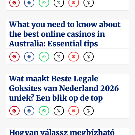
What you need to know about
the best online casinos in
Australia: Essential tips
Wat maakt Beste Legale
Goksites van Nederland 2026
uniek? Een blik op de top
Hogyan válassz megbízható