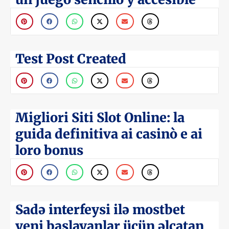
Test Post Created
Migliori Siti Slot Online: la
guida definitiva ai casinò e ai
loro bonus
Sadə interfeysi ilə mostbet
yeni başlayanlar üçün əlçatan