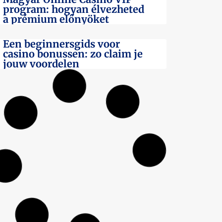
program: hogyan élvezheted
a prémium előnyöket
Een beginnersgids voor
casino bonussen: zo claim je
jouw voordelen
Naviguer sans effort dans un
casino en ligne : simplicité et
clarté au rendez-vous
Test Post Created
Az élő cashback előnyei a
Magyar Online Casino
világában
Magyar Online Casino
élmények 2026: legjobb