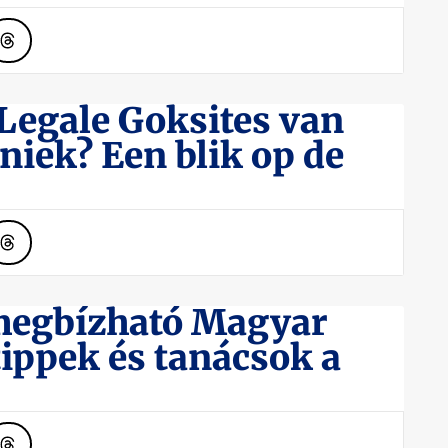
Legale Goksites van
niek? Een blik op de
megbízható Magyar
tippek és tanácsok a