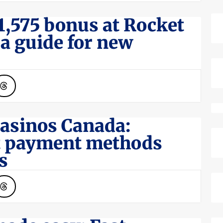
1,575 bonus at Rocket
 a guide for new
casinos Canada:
st payment methods
s