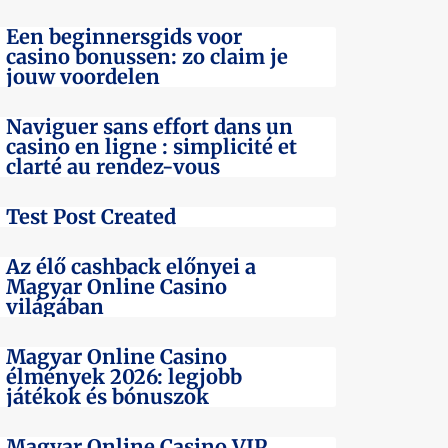
Een beginnersgids voor
casino bonussen: zo claim je
jouw voordelen
Naviguer sans effort dans un
casino en ligne : simplicité et
clarté au rendez-vous
Test Post Created
Az élő cashback előnyei a
Magyar Online Casino
világában
Magyar Online Casino
élmények 2026: legjobb
játékok és bónuszok
Magyar Online Casino VIP