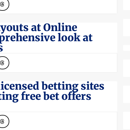
youts at Online
prehensive look at
s
icensed betting sites
ing free bet offers