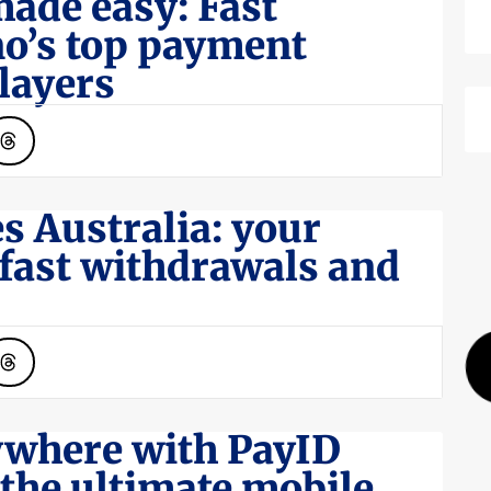
made easy: Fast
o’s top payment
layers
s Australia: your
 fast withdrawals and
ywhere with PayID
 the ultimate mobile