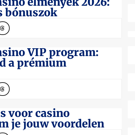
asino élmények 2026:
és bónuszok
asino VIP program:
ed a prémium
s voor casino
im je jouw voordelen