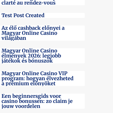
clarté au rendez-vous
Test Post Created
Az élő cashback előnyei a
Magyar Online Casino
világában
Magyar Online Casino
élmények 2026: legjobb
játékok és bónuszok
Magyar Online Casino VIP
program: hogyan élvezheted
a prémium előnyöket
Een beginnersgids voor
casino bonussen: zo claim je
jouw voordelen