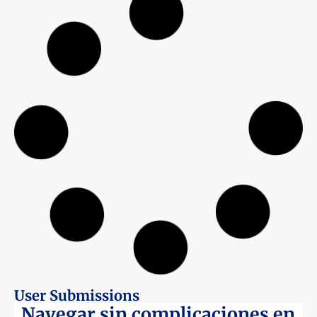
User Submissions
Navegar sin complicaciones en