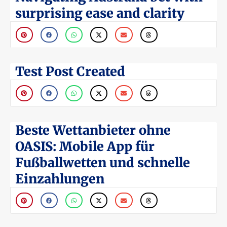
surprising ease and clarity
Test Post Created
Beste Wettanbieter ohne
OASIS: Mobile App für
Fußballwetten und schnelle
Einzahlungen