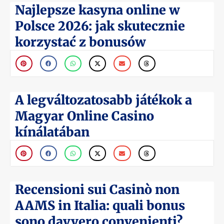
Najlepsze kasyna online w
Polsce 2026: jak skutecznie
korzystać z bonusów
A legváltozatosabb játékok a
Magyar Online Casino
kínálatában
Recensioni sui Casinò non
AAMS in Italia: quali bonus
sono davvero convenienti?