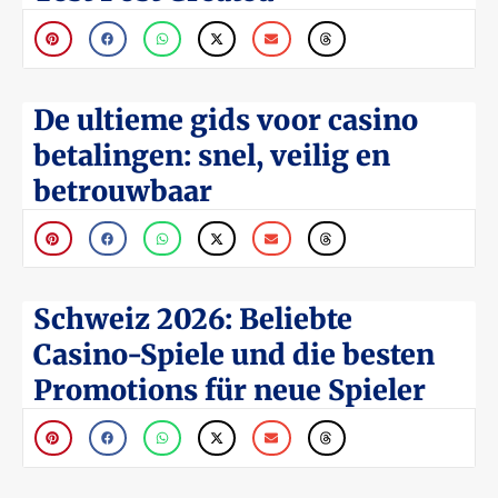
De ultieme gids voor casino
betalingen: snel, veilig en
betrouwbaar
Schweiz 2026: Beliebte
Casino-Spiele und die besten
Promotions für neue Spieler