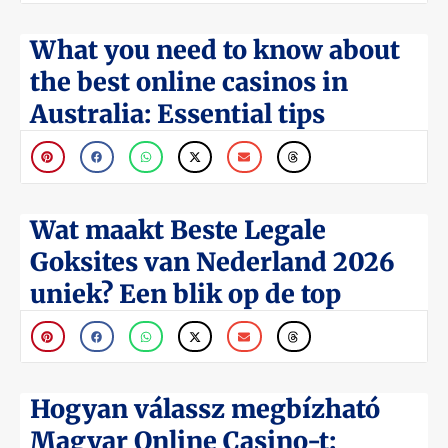
the best online casinos in
Australia: Essential tips
Wat maakt Beste Legale
Goksites van Nederland 2026
uniek? Een blik op de top
Hogyan válassz megbízható
Magyar Online Casino-t:
tippek és tanácsok a
kezdőknek