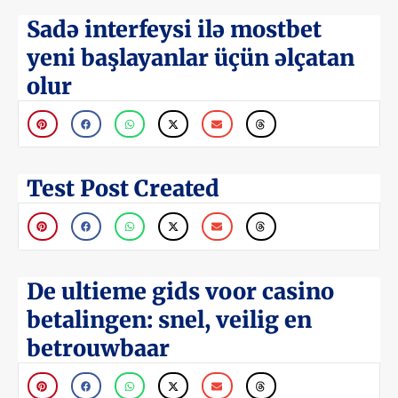
olur
Test Post Created
De ultieme gids voor casino
betalingen: snel, veilig en
betrouwbaar
Magyar Online Casino VIP