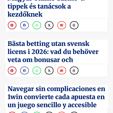
Bästa betting utan svensk
licens i 2026: vad du behöver
veta om bonusar och
Navegar sin complicaciones en
1win convierte cada apuesta en
un juego sencillo y accesible