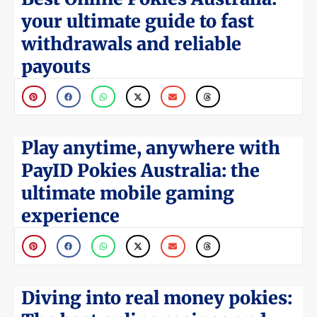
payouts
Play anytime, anywhere with
PayID Pokies Australia: the
ultimate mobile gaming
experience
Diving into real money pokies:
The best online casinos and
their top features in