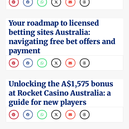
Your roadmap to licensed
betting sites Australia:
navigating free bet offers and
payment
Unlocking the A$1,575 bonus
at Rocket Casino Australia: a
guide for new players
Fast withdrawal casinos
Canada: choosing the best