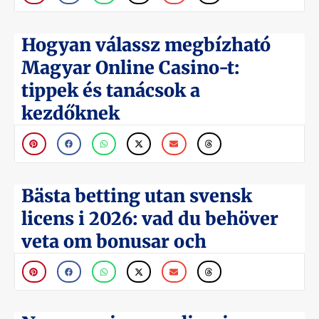
Magyar Online Casino-t:
tippek és tanácsok a
kezdőknek
Bästa betting utan svensk
licens i 2026: vad du behöver
veta om bonusar och
Navegar sin complicaciones en
1win convierte cada apuesta en