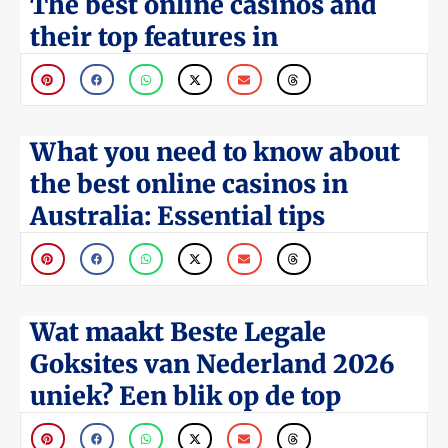
What you need to know about
the best online casinos in
Australia: Essential tips
Wat maakt Beste Legale
Goksites van Nederland 2026
uniek? Een blik op de top
Hogyan válassz megbízható