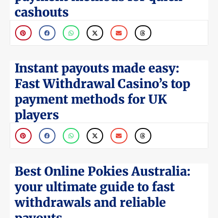
cashouts
Instant payouts made easy:
Fast Withdrawal Casino’s top
payment methods for UK
players
Best Online Pokies Australia:
your ultimate guide to fast
withdrawals and reliable
payouts