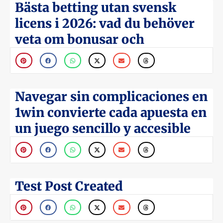
Bästa betting utan svensk
licens i 2026: vad du behöver
veta om bonusar och
Navegar sin complicaciones en
1win convierte cada apuesta en
un juego sencillo y accesible
Test Post Created