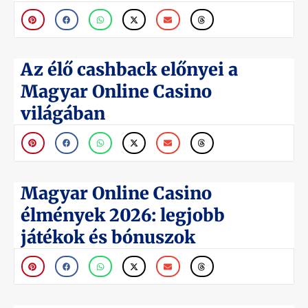
Az élő cashback előnyei a
Magyar Online Casino
világában
Magyar Online Casino
élmények 2026: legjobb
játékok és bónuszok