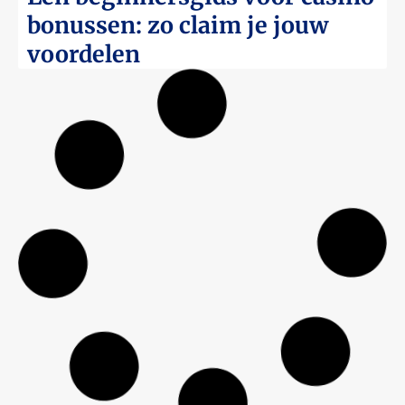
bonussen: zo claim je jouw
voordelen