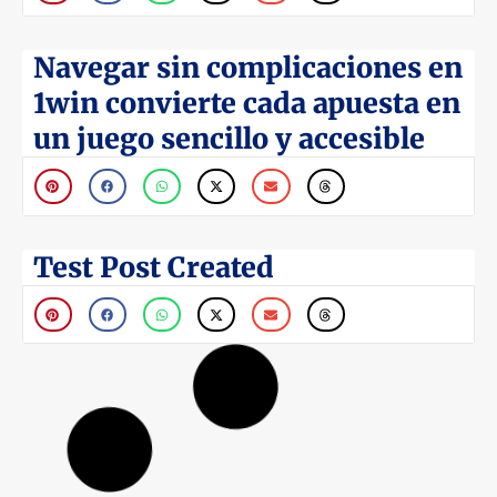
Navegar sin complicaciones en
1win convierte cada apuesta en
un juego sencillo y accesible
Test Post Created