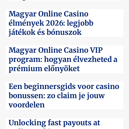
Hogyan válassz megbízható
Magyar Online Casino-t:
tippek és tanácsok a
kezdőknek
Bästa betting utan svensk
licens i 2026: vad du behöver
veta om bonusar och