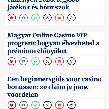
What you need to know about
the best online casinos in
Australia: Essential tips
Wat maakt Beste Legale
Goksites van Nederland 2026
uniek? Een blik op de top
Hogyan válassz megbízható
Magyar Online Casino-t: