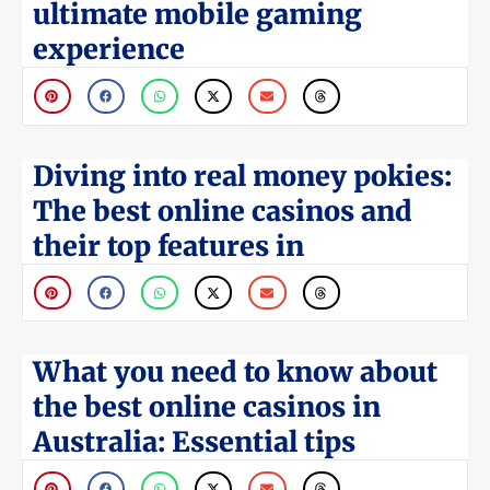
Magyar Online Casino VIP
program: hogyan élvezheted a
prémium előnyöket
Een beginnersgids voor casino
bonussen: zo claim je jouw
voordelen
Unlocking fast payouts at
Online Pokies NZ: A
comprehensive look at