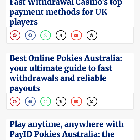
Az élő cashback előnyei a
Magyar Online Casino
világában
Magyar Online Casino
élmények 2026: legjobb
játékok és bónuszok