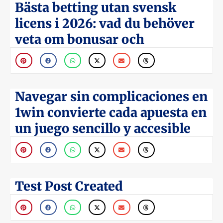
Fast withdrawal casinos
Canada: choosing the best
payment methods for quick
cashouts
Instant payouts made easy:
Fast Withdrawal Casino’s top
payment methods for UK
players