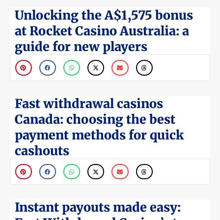
Test Post Created
Migliori Siti Slot Online: la
guida definitiva ai casinò e ai
loro bonus
Sadə interfeysi ilə mostbet
yeni başlayanlar üçün əlçatan
olur