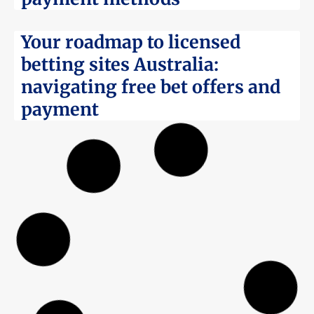
Your roadmap to licensed
betting sites Australia:
navigating free bet offers and
payment