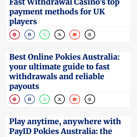
Fast Withdrawal Casino’s top
payment methods for UK
players
Best Online Pokies Australia:
your ultimate guide to fast
withdrawals and reliable
payouts
Play anytime, anywhere with
PayID Pokies Australia: the