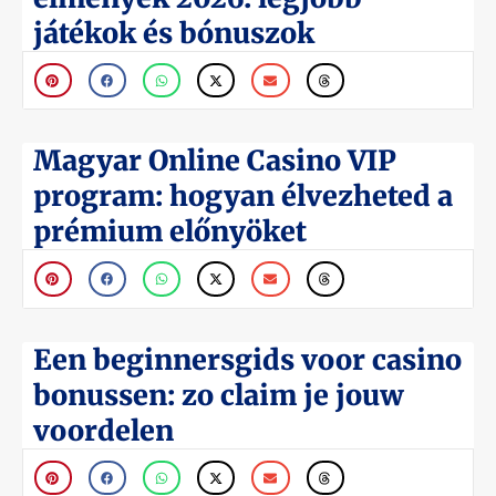
játékok és bónuszok
Magyar Online Casino VIP
program: hogyan élvezheted a
prémium előnyöket
Een beginnersgids voor casino
bonussen: zo claim je jouw
voordelen