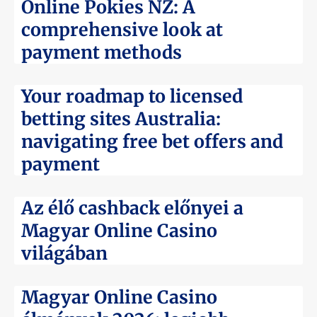
Online Pokies NZ: A
comprehensive look at
payment methods
Your roadmap to licensed
betting sites Australia:
navigating free bet offers and
payment
Az élő cashback előnyei a
Magyar Online Casino
világában
Magyar Online Casino