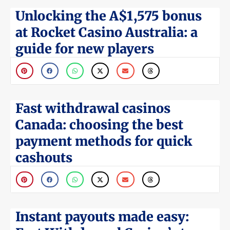
Unlocking the A$1,575 bonus
at Rocket Casino Australia: a
guide for new players
Fast withdrawal casinos
Canada: choosing the best
payment methods for quick
cashouts
Instant payouts made easy: