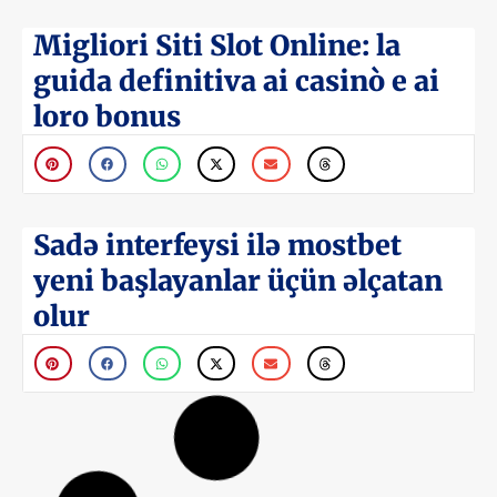
Migliori Siti Slot Online: la
guida definitiva ai casinò e ai
loro bonus
Sadə interfeysi ilə mostbet
yeni başlayanlar üçün əlçatan
olur