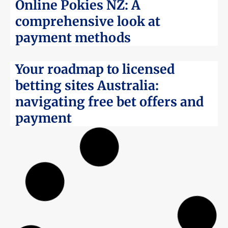
Online Pokies NZ: A
comprehensive look at
payment methods
Your roadmap to licensed
betting sites Australia:
navigating free bet offers and
payment