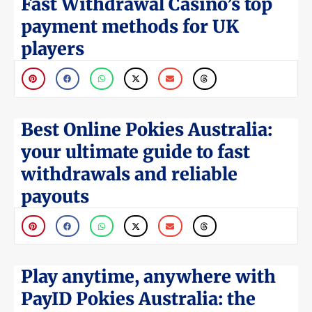
Fast Withdrawal Casino’s top
payment methods for UK
players
Best Online Pokies Australia:
your ultimate guide to fast
withdrawals and reliable
payouts
Play anytime, anywhere with
PayID Pokies Australia: the