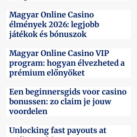
Magyar Online Casino
élmények 2026: legjobb
játékok és bónuszok
Magyar Online Casino VIP
program: hogyan élvezheted a
prémium előnyöket
Een beginnersgids voor casino
bonussen: zo claim je jouw
voordelen
Unlocking fast payouts at