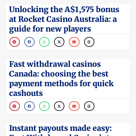
Unlocking the A$1,575 bonus
at Rocket Casino Australia: a
guide for new players
Fast withdrawal casinos
Canada: choosing the best
payment methods for quick
cashouts
Instant payouts made easy: