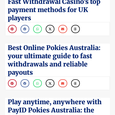
Fast Withdrawal Casino’s top
payment methods for UK
players
Best Online Pokies Australia:
your ultimate guide to fast
withdrawals and reliable
payouts
Play anytime, anywhere with
PayID Pokies Australia: the