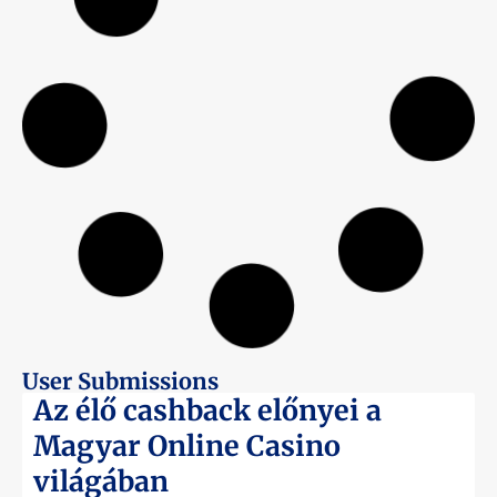
User Submissions
Az élő cashback előnyei a
Magyar Online Casino
világában