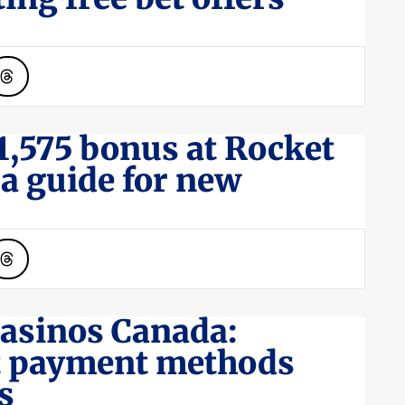
1,575 bonus at Rocket
 a guide for new
casinos Canada:
st payment methods
s