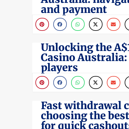
and payment
Unlocking the A$
Casino Australia:
players
Fast withdrawal 
choosing the be
for quick cashout