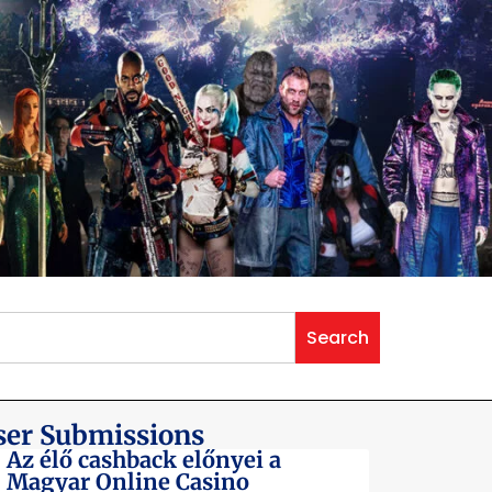
Search
ser Submissions
Az élő cashback előnyei a
Magyar Online Casino