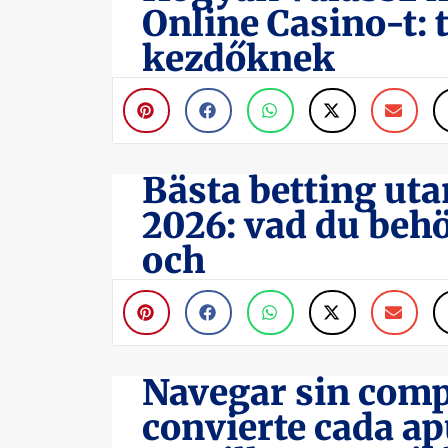
Online Casino-t: 
kezdőknek
Bästa betting uta
2026: vad du beh
och
Navegar sin comp
convierte cada ap