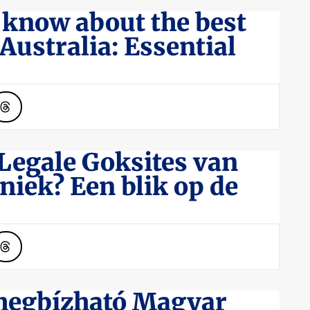
 know about the best
 Australia: Essential
Legale Goksites van
niek? Een blik op de
megbízható Magyar