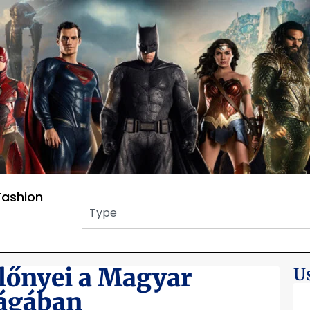
Fashion
előnyei a Magyar
U
lágában