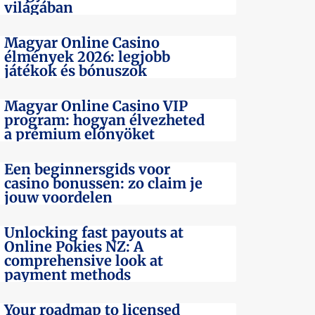
világában
Magyar Online Casino
élmények 2026: legjobb
játékok és bónuszok
Magyar Online Casino VIP
program: hogyan élvezheted
a prémium előnyöket
Een beginnersgids voor
casino bonussen: zo claim je
jouw voordelen
Unlocking fast payouts at
Online Pokies NZ: A
comprehensive look at
payment methods
Your roadmap to licensed