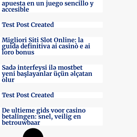
apuesta en un juego sencillo y
accesible
Test Post Created
Migliori Siti Slot Online: la
guida definitiva ai casinò e ai
loro bonus
Sadə interfeysi ilə mostbet
yeni başlayanlar üçün əlçatan
olur
Test Post Created
De ultieme gids voor casino
betalingen: snel, veilig en
betrouwbaar