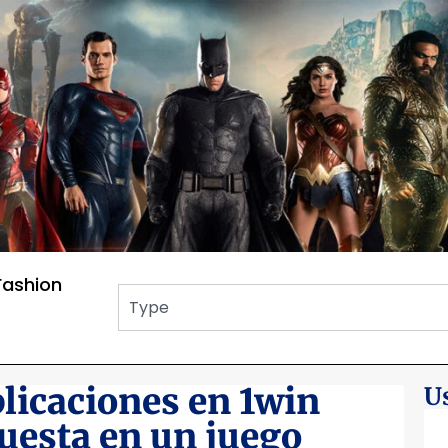
Fashion
licaciones en 1win
U
uesta en un juego