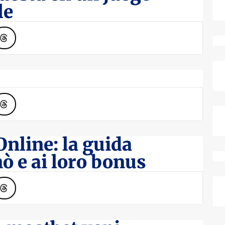
le
 Online: la guida
nò e ai loro bonus