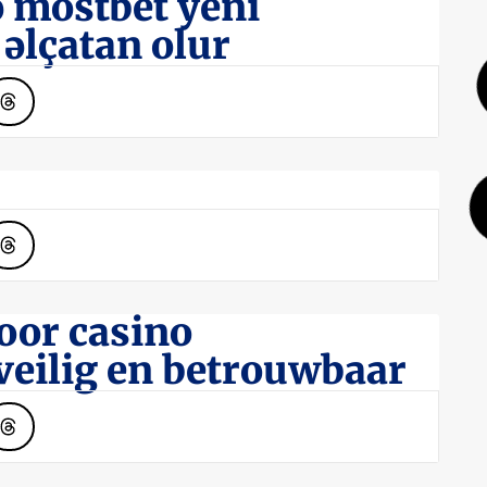
lə mostbet yeni
əlçatan olur
oor casino
 veilig en betrouwbaar