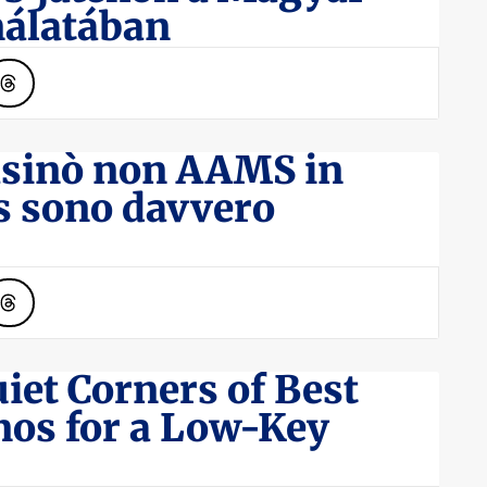
nálatában
asinò non AAMS in
us sono davvero
iet Corners of Best
os for a Low-Key