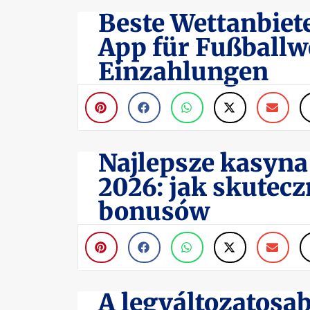
Beste Wettanbiet
App für Fußballw
Einzahlungen
Najlepsze kasyna
2026: jak skutecz
bonusów
A legváltozatosa