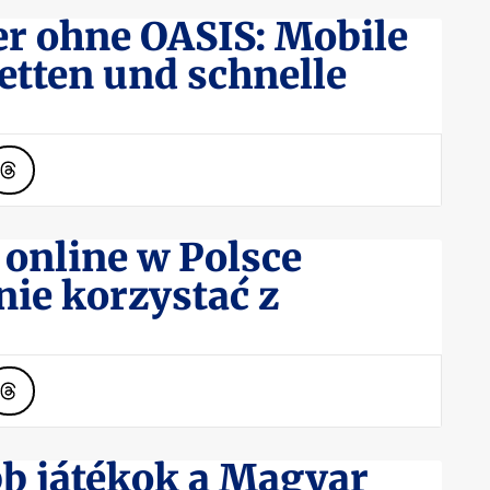
er ohne OASIS: Mobile
etten und schnelle
 online w Polsce
nie korzystać z
bb játékok a Magyar