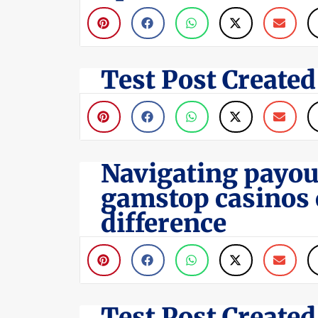
Test Post Created
Navigating payou
gamstop casinos 
difference
Test Post Created