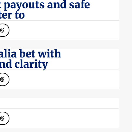
t payouts and safe
er to
lia bet with
nd clarity