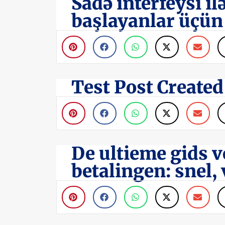
Sadə interfeysi i
başlayanlar üçün 
Test Post Created
De ultieme gids v
betalingen: snel,