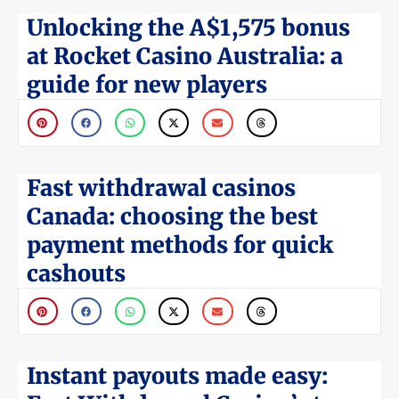
Navegar sin complicaciones en
1win convierte cada apuesta en
un juego sencillo y accesible
Test Post Created
Migliori Siti Slot Online: la
guida definitiva ai casinò e ai
loro bonus