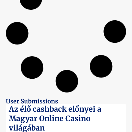
PayID Pokies Australia: the
ultimate mobile gaming
experience
Diving into real money pokies:
The best online casinos and
their top features in
What you need to know about
the best online casinos in
Australia: Essential tips