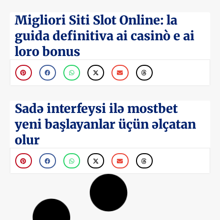
Fast Withdrawal Casino’s top
payment methods for UK
players
Best Online Pokies Australia:
your ultimate guide to fast
withdrawals and reliable
payouts
Play anytime, anywhere with