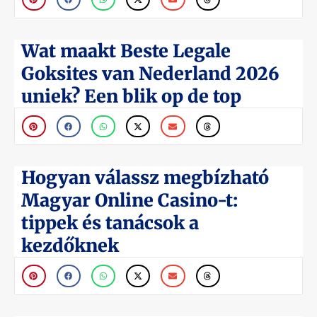
Unlocking fast payouts at
Online Pokies NZ: A
comprehensive look at
payment methods
Your roadmap to licensed
betting sites Australia:
navigating free bet offers and
payment