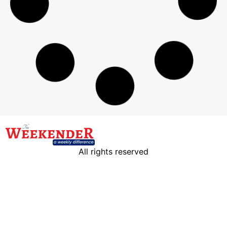
All rights reserved