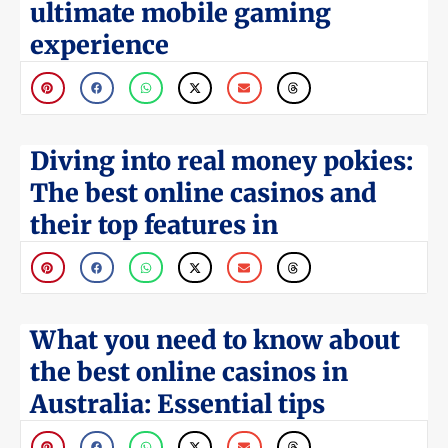
ultimate mobile gaming
experience
Diving into real money pokies:
The best online casinos and
their top features in
What you need to know about
the best online casinos in
Australia: Essential tips