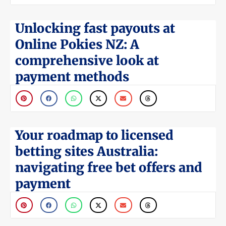
Unlocking fast payouts at
Online Pokies NZ: A
comprehensive look at
payment methods
Your roadmap to licensed
betting sites Australia:
navigating free bet offers and
payment