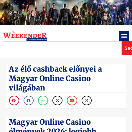
Se
Az élő cashback előnyei a
Magyar Online Casino
világában
Magyar Online Casino
élmények 2026: legjobb