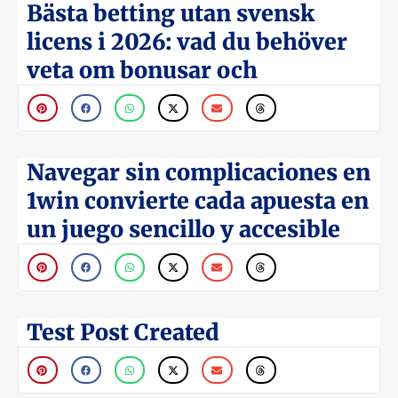
Bästa betting utan svensk
licens i 2026: vad du behöver
veta om bonusar och
Navegar sin complicaciones en
1win convierte cada apuesta en
un juego sencillo y accesible
Test Post Created