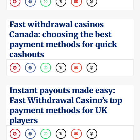
Fast withdrawal casinos
Canada: choosing the best
payment methods for quick
cashouts
Instant payouts made easy:
Fast Withdrawal Casino’s top
payment methods for UK
players