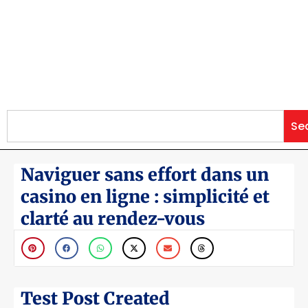
Se
Naviguer sans effort dans un
casino en ligne : simplicité et
clarté au rendez-vous
Test Post Created