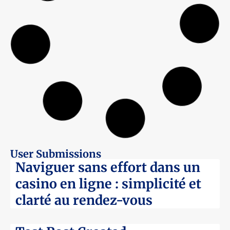
User Submissions
Naviguer sans effort dans un
casino en ligne : simplicité et
clarté au rendez-vous