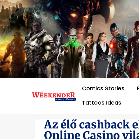
Comics Stories
Tattoos Ideas
Az élő cashback 
Online Casino vi