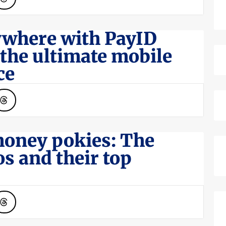
ywhere with PayID
 the ultimate mobile
ce
 money pokies: The
os and their top