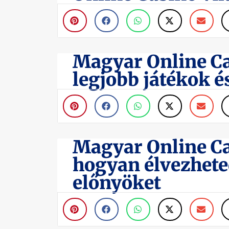
Magyar Online C
legjobb játékok 
Magyar Online C
hogyan élvezhet
előnyöket