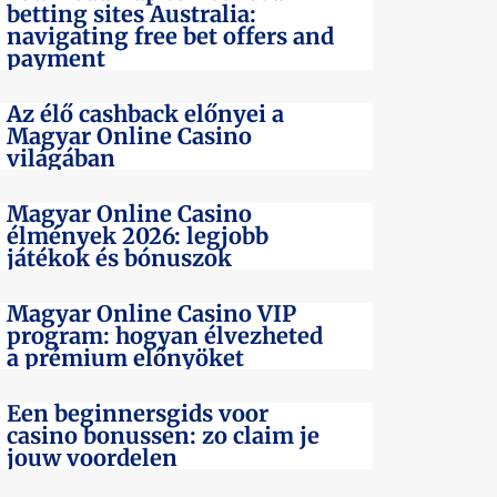
betting sites Australia:
navigating free bet offers and
payment
Az élő cashback előnyei a
Magyar Online Casino
világában
Magyar Online Casino
élmények 2026: legjobb
játékok és bónuszok
Magyar Online Casino VIP
program: hogyan élvezheted
a prémium előnyöket
Een beginnersgids voor
casino bonussen: zo claim je
jouw voordelen