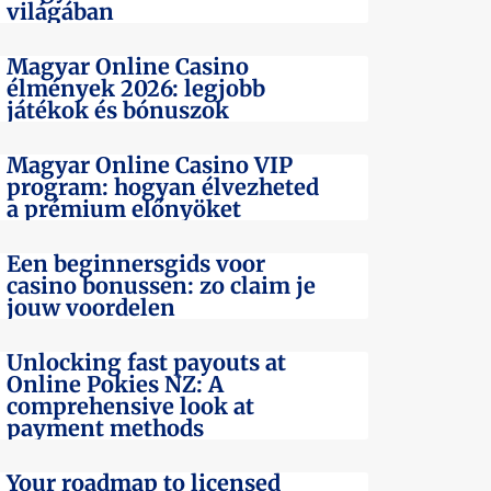
világában
Magyar Online Casino
élmények 2026: legjobb
játékok és bónuszok
Magyar Online Casino VIP
program: hogyan élvezheted
a prémium előnyöket
Een beginnersgids voor
casino bonussen: zo claim je
jouw voordelen
Unlocking fast payouts at
Online Pokies NZ: A
comprehensive look at
payment methods
Your roadmap to licensed