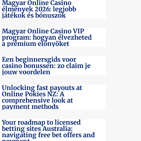
Magyar Online Casino
élmények 2026: legjobb
játékok és bónuszok
Magyar Online Casino VIP
program: hogyan élvezheted
a prémium előnyöket
Een beginnersgids voor
casino bonussen: zo claim je
jouw voordelen
Unlocking fast payouts at
Online Pokies NZ: A
comprehensive look at
payment methods
Your roadmap to licensed
betting sites Australia:
navigating free bet offers and