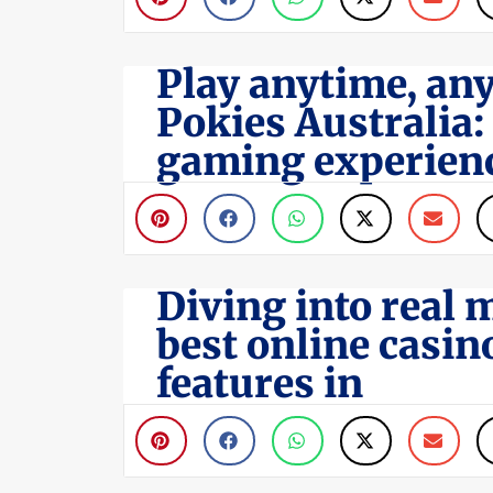
Play anytime, an
Pokies Australia:
gaming experien
Diving into real
best online casin
features in