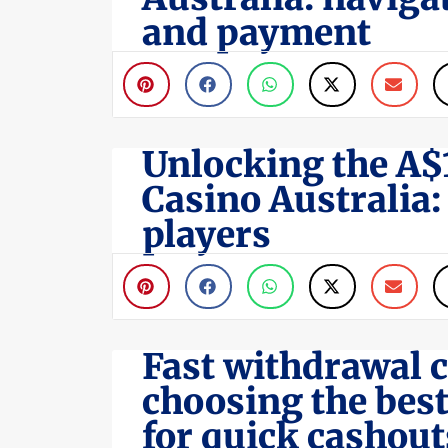
and payment
Unlocking the A$
Casino Australia:
players
Fast withdrawal 
choosing the be
for quick cashout