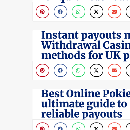
Instant payouts 
Withdrawal Casin
methods for UK p
Best Online Pokie
ultimate guide to
reliable payouts