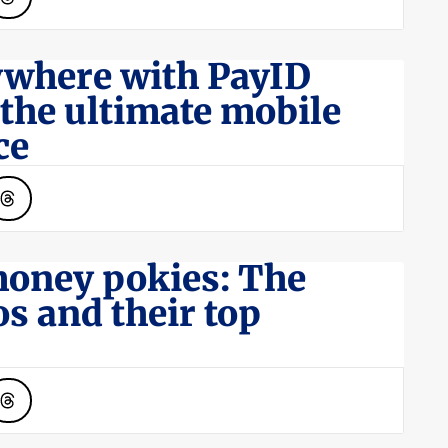
ywhere with PayID
 the ultimate mobile
ce
 money pokies: The
os and their top