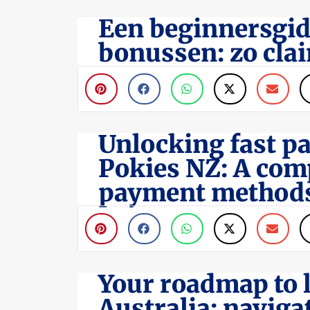
Een beginnersgid
bonussen: zo cla
Unlocking fast pa
Pokies NZ: A com
payment method
Your roadmap to l
Australia: navigat