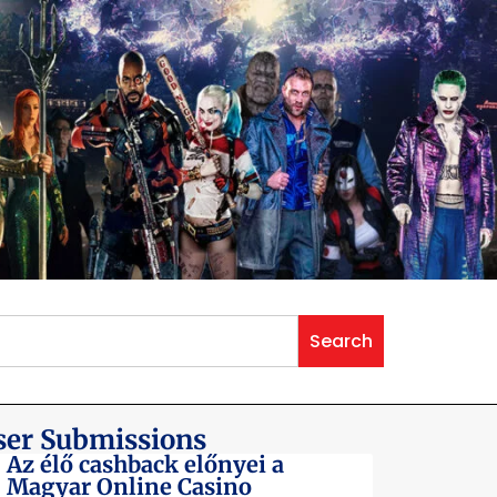
Search
ser Submissions
Az élő cashback előnyei a
Magyar Online Casino