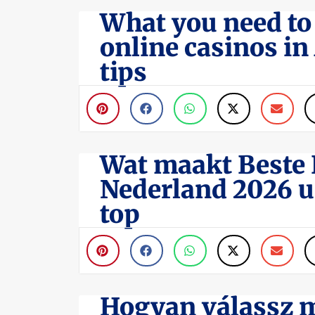
What you need to
online casinos in
tips
Wat maakt Beste 
Nederland 2026 u
top
Hogyan válassz 