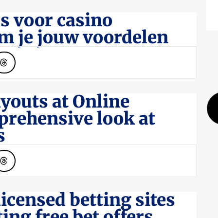
s voor casino
im je jouw voordelen
youts at Online
prehensive look at
s
icensed betting sites
ing free bet offers