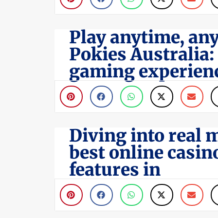
Play anytime, an
Pokies Australia:
gaming experien
Diving into real
best online casin
features in