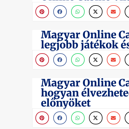
Magyar Online C
legjobb játékok 
Magyar Online C
hogyan élvezhet
előnyöket