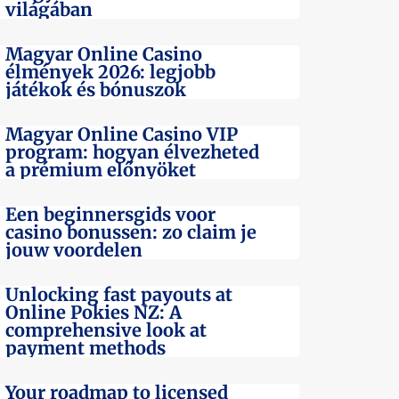
világában
Magyar Online Casino
élmények 2026: legjobb
játékok és bónuszok
Magyar Online Casino VIP
program: hogyan élvezheted
a prémium előnyöket
Een beginnersgids voor
casino bonussen: zo claim je
jouw voordelen
Unlocking fast payouts at
Online Pokies NZ: A
comprehensive look at
payment methods
Your roadmap to licensed