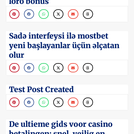
Sadə interfeysi ilə mostbet
yeni başlayanlar üçün əlçatan
olur
Test Post Created
De ultieme gids voor casino
betalingen: snel, veilig en
betrouwbaar