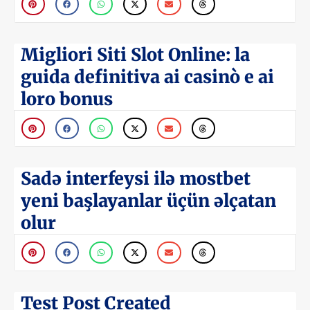
Migliori Siti Slot Online: la
guida definitiva ai casinò e ai
loro bonus
Sadə interfeysi ilə mostbet
yeni başlayanlar üçün əlçatan
olur
Test Post Created