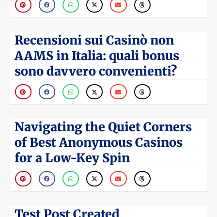
Recensioni sui Casinò non
AAMS in Italia: quali bonus
sono davvero convenienti?
Navigating the Quiet Corners
of Best Anonymous Casinos
for a Low-Key Spin
Test Post Created