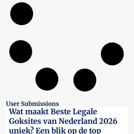
User Submissions
Wat maakt Beste Legale
Goksites van Nederland 2026
uniek? Een blik op de top