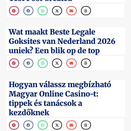
Wat maakt Beste Legale
Goksites van Nederland 2026
uniek? Een blik op de top
Hogyan válassz megbízható
Magyar Online Casino-t:
tippek és tanácsok a
kezdőknek