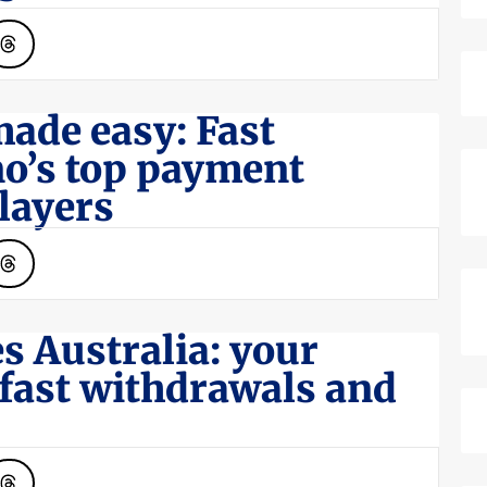
made easy: Fast
o’s top payment
layers
s Australia: your
 fast withdrawals and