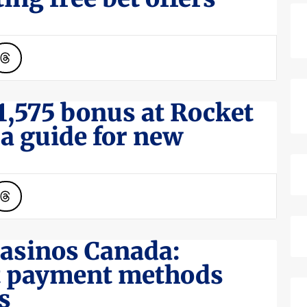
1,575 bonus at Rocket
 a guide for new
casinos Canada:
st payment methods
s