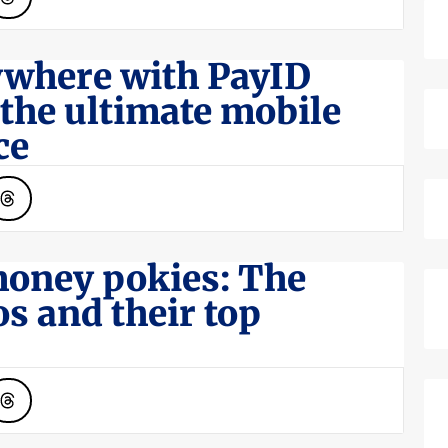
ywhere with PayID
 the ultimate mobile
ce
 money pokies: The
os and their top