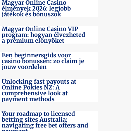
Magyar Online Casino
élmények 2026: legjobb
játékok és bónuszok
Magyar Online Casino VIP
program: hogyan élvezheted
a prémium előnyöket
Een beginnersgids voor
casino bonussen: zo claim je
jouw voordelen
Unlocking fast payouts at
Online Pokies NZ: A
comprehensive look at
payment methods
Your roadmap to licensed
betting sites Australia:
navigating free bet offers and