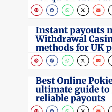
Instant payouts 
Withdrawal Casin
methods for UK p
Best Online Pokie
ultimate guide to
reliable payouts