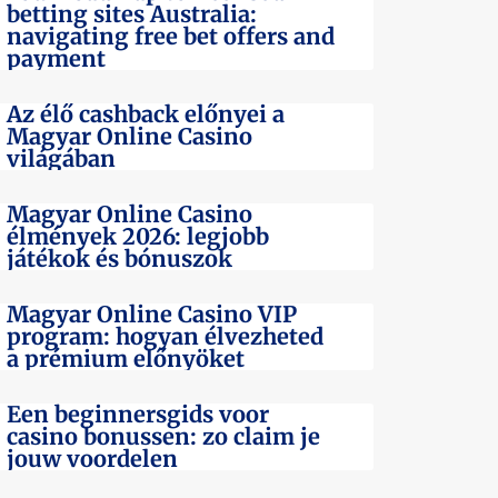
betting sites Australia:
navigating free bet offers and
payment
Az élő cashback előnyei a
Magyar Online Casino
világában
Magyar Online Casino
élmények 2026: legjobb
játékok és bónuszok
Magyar Online Casino VIP
program: hogyan élvezheted
a prémium előnyöket
Een beginnersgids voor
casino bonussen: zo claim je
jouw voordelen