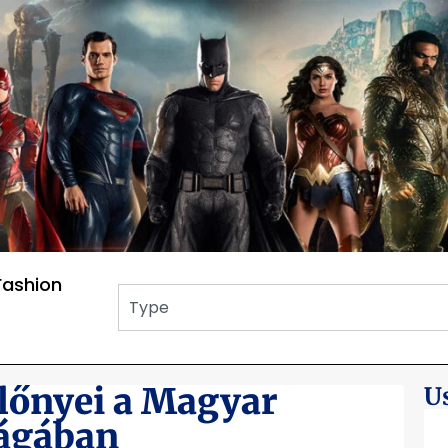
Fashion
előnyei a Magyar
U
lágában