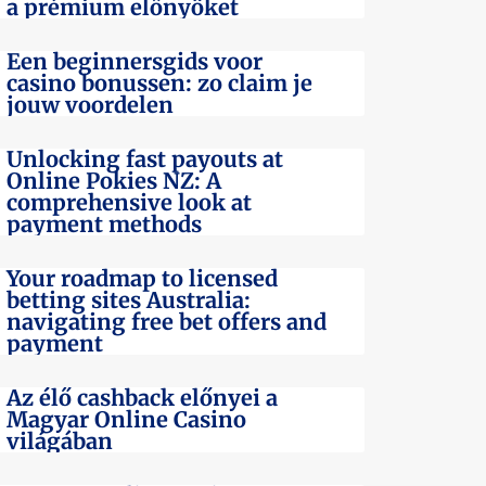
a prémium előnyöket
Een beginnersgids voor
casino bonussen: zo claim je
jouw voordelen
Unlocking fast payouts at
Online Pokies NZ: A
comprehensive look at
payment methods
Your roadmap to licensed
betting sites Australia:
navigating free bet offers and
payment
Az élő cashback előnyei a
Magyar Online Casino
világában