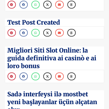
Test Post Created
Migliori Siti Slot Online: la
guida definitiva ai casinò e ai
loro bonus
Sadə interfeysi ilə mostbet
yeni başlayanlar üçün əlçatan