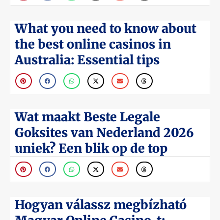
What you need to know about
the best online casinos in
Australia: Essential tips
Wat maakt Beste Legale
Goksites van Nederland 2026
uniek? Een blik op de top
Hogyan válassz megbízható