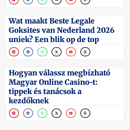
Wat maakt Beste Legale
Goksites van Nederland 2026
uniek? Een blik op de top
Hogyan válassz megbízható
Magyar Online Casino-t:
tippek és tanácsok a
kezdőknek