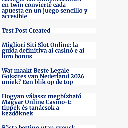
en 1win convierte cada
apuesta en un juego sencillo y
accesible
Test Post Created
Migliori Siti Slot Online: la
guida definitiva ai casinò e ai
loro bonus
Wat maakt Beste Legale
Goksites van Nederland 2026
uniek? Een blik op de top
Hogyan válassz megbízható
Magyar Online Casino-t:
tippek és tanácsok a
kezdőknek
Bästa betting utan svensk