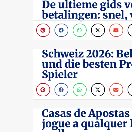
De ultieme gids v
betalingen: snel,
Schweiz 2026: Bel
und die besten P
Spieler
Casas de Apostas
jogue a qualquer