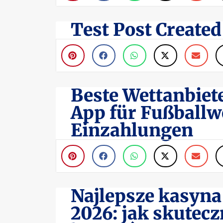
Test Post Created
Beste Wettanbiet
App für Fußballw
Einzahlungen
Najlepsze kasyna
2026: jak skutecz