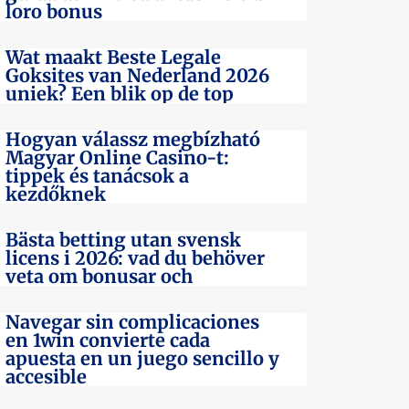
loro bonus
Wat maakt Beste Legale
Goksites van Nederland 2026
uniek? Een blik op de top
Hogyan válassz megbízható
Magyar Online Casino-t:
tippek és tanácsok a
kezdőknek
Bästa betting utan svensk
licens i 2026: vad du behöver
veta om bonusar och
Navegar sin complicaciones
en 1win convierte cada
apuesta en un juego sencillo y
accesible