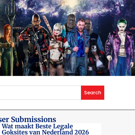
Search
ser Submissions
Wat maakt Beste Legale
Goksites van Nederland 2026