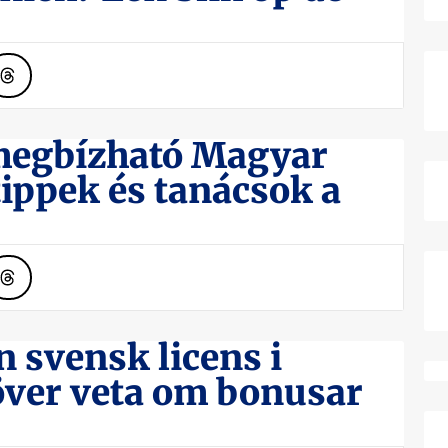
megbízható Magyar
tippek és tanácsok a
n svensk licens i
över veta om bonusar