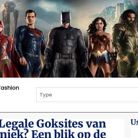
Fashion
Legale Goksites van
U
niek? Een blik op de