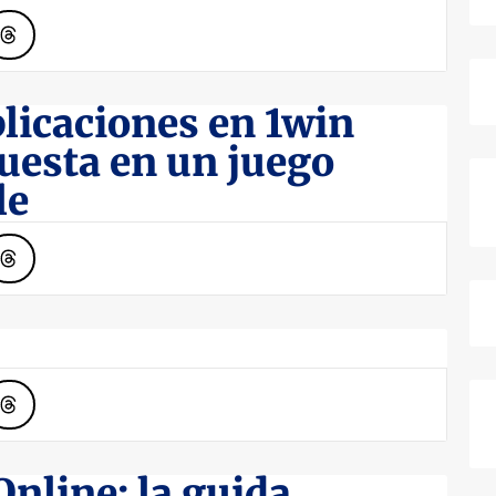
licaciones en 1win
uesta en un juego
le
 Online: la guida