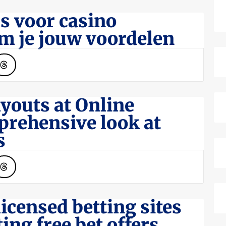
s voor casino
im je jouw voordelen
youts at Online
prehensive look at
s
icensed betting sites
ing free bet offers