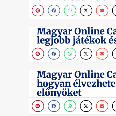
Magyar Online C
legjobb játékok 
Magyar Online C
hogyan élvezhet
előnyöket