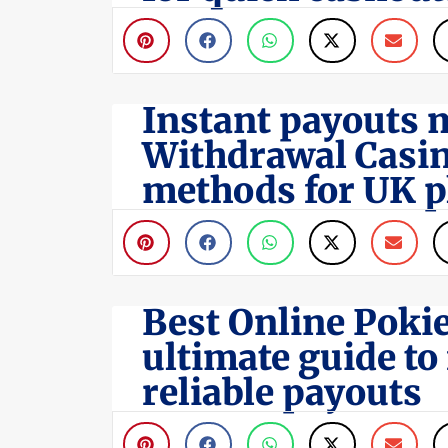
Instant payouts 
Withdrawal Casin
methods for UK p
Best Online Pokie
ultimate guide to
reliable payouts