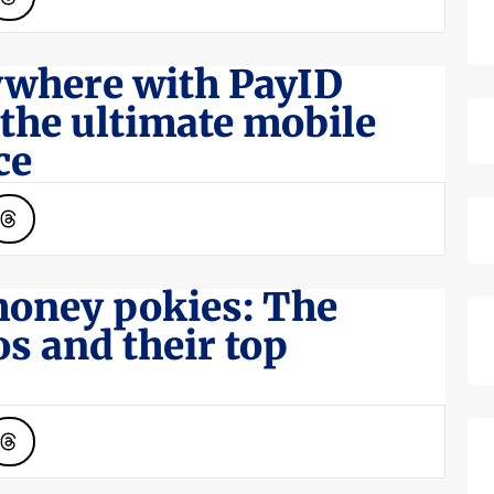
ywhere with PayID
 the ultimate mobile
ce
 money pokies: The
os and their top