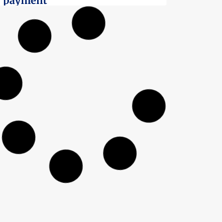
payment
Az élő cashback előnyei a
Magyar Online Casino
világában
Magyar Online Casino
élmények 2026: legjobb
játékok és bónuszok
Magyar Online Casino VIP
program: hogyan élvezheted
a prémium előnyöket
Een beginnersgids voor
casino bonussen: zo claim je
jouw voordelen
Unlocking fast payouts at
Online Pokies NZ: A