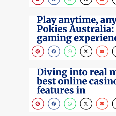
Play anytime, an
Pokies Australia:
gaming experien
Diving into real
best online casin
features in