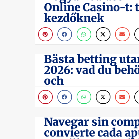
Online Casino-t: 
kezdőknek
Bästa betting uta
2026: vad du beh
och
Navegar sin comp
convierte cada ap