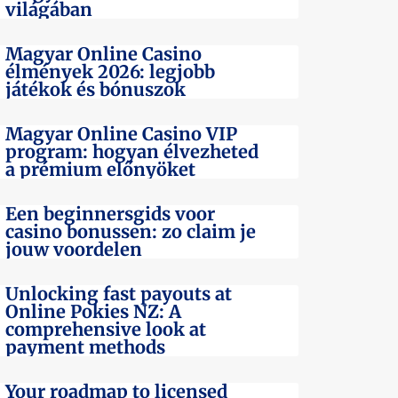
világában
Magyar Online Casino
élmények 2026: legjobb
játékok és bónuszok
Magyar Online Casino VIP
program: hogyan élvezheted
a prémium előnyöket
Een beginnersgids voor
casino bonussen: zo claim je
jouw voordelen
Unlocking fast payouts at
Online Pokies NZ: A
comprehensive look at
payment methods
Your roadmap to licensed