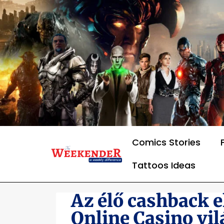
Comics Stories
Tattoos Ideas
Az élő cashback 
Online Casino vi