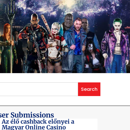
Search
ser Submissions
Az élő cashback előnyei a
Magyar Online Casino