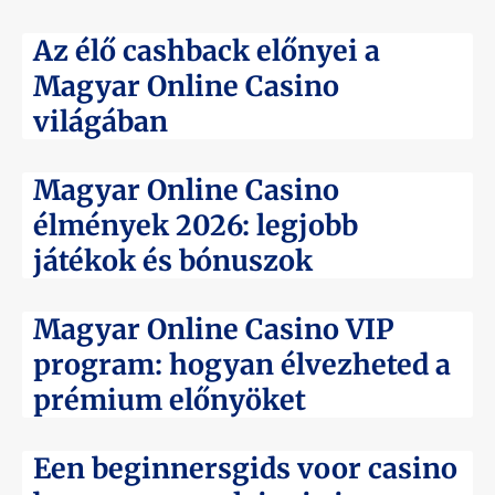
experience
Diving into real money pokies:
The best online casinos and
their top features in
What you need to know about
the best online casinos in
Australia: Essential tips