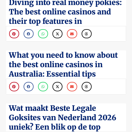
Magyar Online Casino VIP
program: hogyan élvezheted a
prémium előnyöket
Een beginnersgids voor casino
bonussen: zo claim je jouw
voordelen