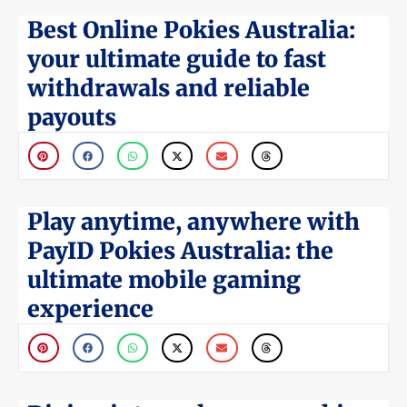
Test Post Created
Az élő cashback előnyei a
Magyar Online Casino
világában
Magyar Online Casino
élmények 2026: legjobb
játékok és bónuszok