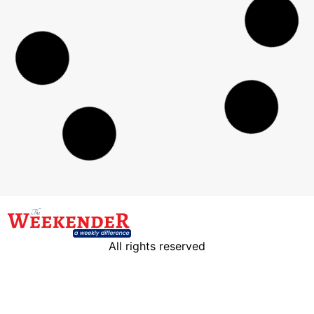
User Submissions
Naviguer sans effort dans un