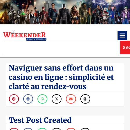
Fast withdrawal casinos
Canada: choosing the best
payment methods for quick
cashouts
Instant payouts made easy:
Fast Withdrawal Casino’s top
payment methods for UK
players