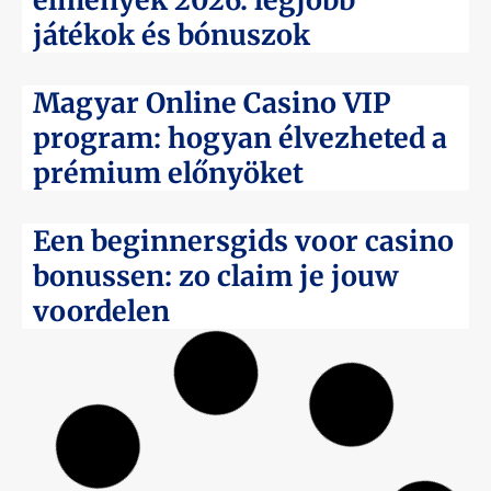
licens i 2026: vad du behöver
veta om bonusar och
Navegar sin complicaciones en
1win convierte cada apuesta en
un juego sencillo y accesible
Test Post Created