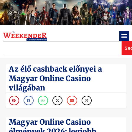
Se
Az élő cashback előnyei a
Magyar Online Casino
világában
Magyar Online Casino
élmények 2026: legjobb