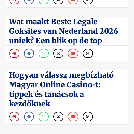
Wat maakt Beste Legale
Goksites van Nederland 2026
uniek? Een blik op de top
Hogyan válassz megbízható
Magyar Online Casino-t:
tippek és tanácsok a
kezdőknek