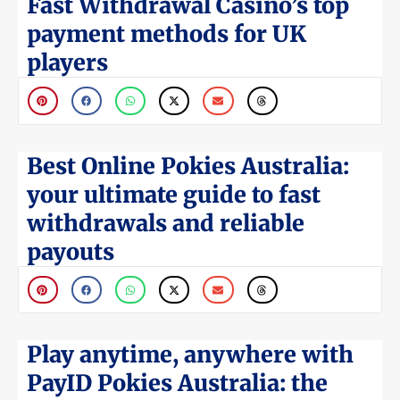
Fast Withdrawal Casino’s top
payment methods for UK
players
Best Online Pokies Australia:
your ultimate guide to fast
withdrawals and reliable
payouts
Play anytime, anywhere with
PayID Pokies Australia: the