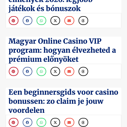
játékok és bónuszok
Magyar Online Casino VIP
program: hogyan élvezheted a
prémium előnyöket
Een beginnersgids voor casino
bonussen: zo claim je jouw
voordelen