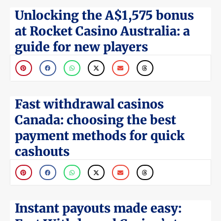
Unlocking the A$1,575 bonus
at Rocket Casino Australia: a
guide for new players
Fast withdrawal casinos
Canada: choosing the best
payment methods for quick
cashouts
Instant payouts made easy: