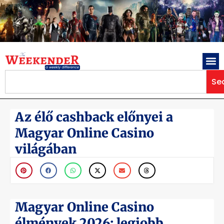
Se
Az élő cashback előnyei a
Magyar Online Casino
világában
Magyar Online Casino
élmények 2026: legjobb