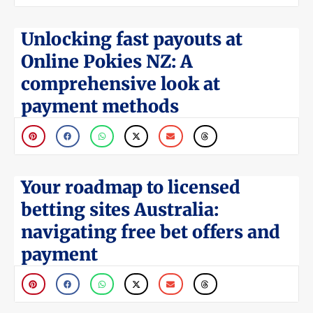
Unlocking fast payouts at
Online Pokies NZ: A
comprehensive look at
payment methods
Your roadmap to licensed
betting sites Australia:
navigating free bet offers and
payment