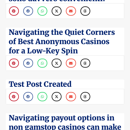
Navigating the Quiet Corners
of Best Anonymous Casinos
for a Low-Key Spin
Test Post Created
Navigating payout options in
non gamstop casinos can make