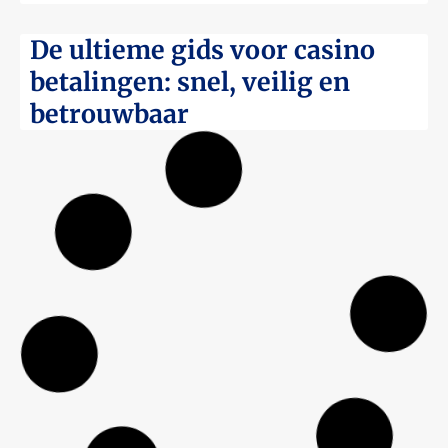
De ultieme gids voor casino
betalingen: snel, veilig en
betrouwbaar