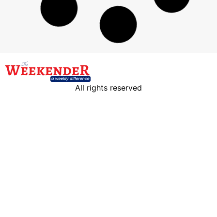
All rights reserved