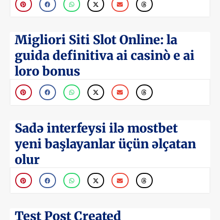
Migliori Siti Slot Online: la
guida definitiva ai casinò e ai
loro bonus
Sadə interfeysi ilə mostbet
yeni başlayanlar üçün əlçatan
olur
Test Post Created