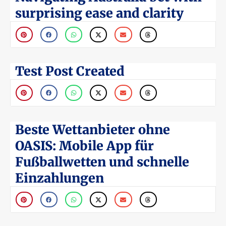
surprising ease and clarity
Test Post Created
Beste Wettanbieter ohne
OASIS: Mobile App für
Fußballwetten und schnelle
Einzahlungen